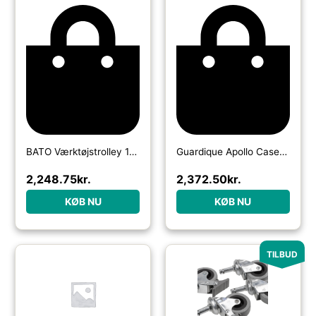
BATO Værktøjstrolley 132 dele i kraftig ABS. Boks med teleskophåndtag og hjul
Guardique Apollo Case Empty-59x79x36,5
2,248.75
kr.
2,372.50
kr.
KØB NU
KØB NU
TILBUD