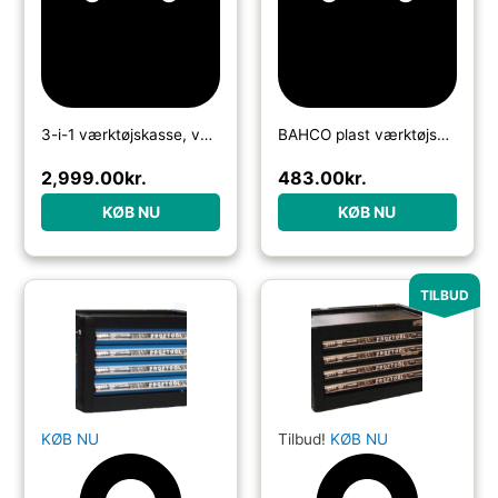
3-i-1 værktøjskasse, værktøjsskab med 4 hjul, aflåselig værktøjskasse med 9 skuffer, stål, sort
BAHCO plast værktøjskasse på hjul
2,999.00
kr.
483.00
kr.
KØB NU
KØB NU
TILBUD
KØB NU
Tilbud!
KØB NU