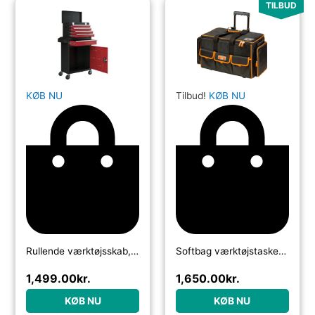
TILBUD
KØB NU
Tilbud!
KØB NU
Rullende værktøjsskab, robust skab med øvre værktøjskasse og skuffer, låsbar, metal, sort+rød
Softbag værktøjstaske i stof med hjul og teleskophåndtag 4750FB2W-24A
1,499.00
kr.
1,650.00
kr.
KØB NU
KØB NU