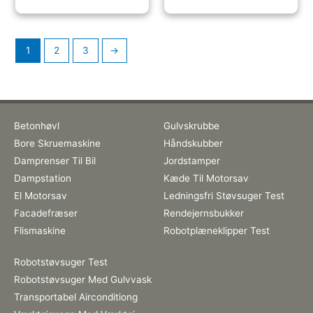
1
2
3
→
Betonhøvl
Gulvskrubbe
Bore Skruemaskine
Håndskubber
Damprenser Til Bil
Jordstamper
Dampstation
Kæde Til Motorsav
El Motorsav
Ledningsfri Støvsuger Test
Facadefræser
Rendejernsbukker
Flismaskine
Robotplæneklipper Test
Robotstøvsuger Test
Robotstøvsuger Med Gulvvask
Transportabel Airconditiong