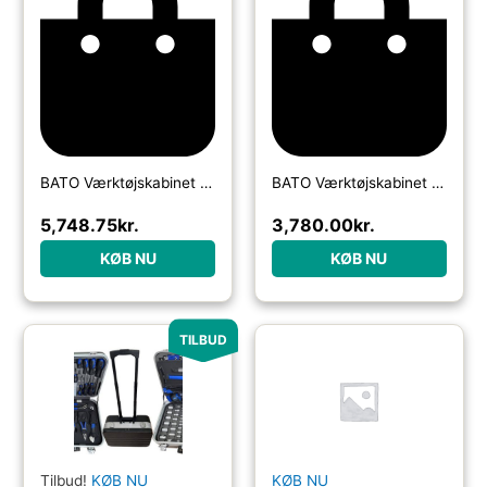
BATO Værktøjskabinet 4 skuffer mini uden hjul. Blå.
BATO Værktøjskabinet 4 skuffer mini uden hjul. Sort.
5,748.75
kr.
3,780.00
kr.
KØB NU
KØB NU
TILBUD
Tilbud!
KØB NU
KØB NU