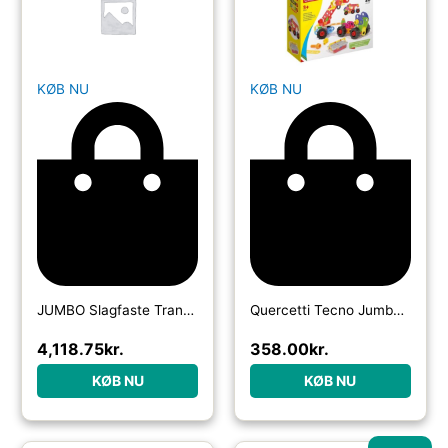
KØB NU
KØB NU
JUMBO Slagfaste Transport- & Værktøjskasse m/hjul og bøjle
Quercetti Tecno Jumbo with Storage Box 84pcs.
4,118.75
kr.
358.00
kr.
KØB NU
KØB NU