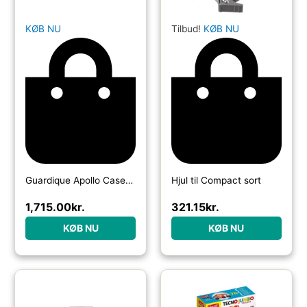
KØB NU
Tilbud!
KØB NU
Guardique Apollo Case m/Multilayer Foam og hjul
Hjul til Compact sort
1,715.00
kr.
321.15
kr.
KØB NU
KØB NU