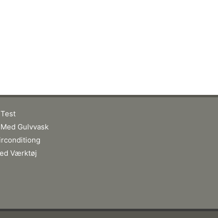
 Test
 Med Gulvvask
irconditiong
ed Værktøj