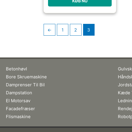
KØB NU
←
1
2
3
Betonhøvl
Gulvs
Bore Skruemaskine
Hånds
Damprenser Til Bil
Jords
Dampstation
Kæde T
El Motorsav
Lednin
Facadefræser
Rende
Flismaskine
Robotp