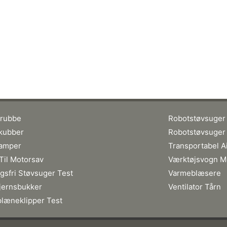
krubbe
Robotstøvsuger
kubber
Robotstøvsuger
tamper
Transportabel A
il Motorsav
Værktøjsvogn M
gsfri Støvsuger Test
Varmeblæsere
jernsbukker
Ventilator Tårn
læneklipper Test