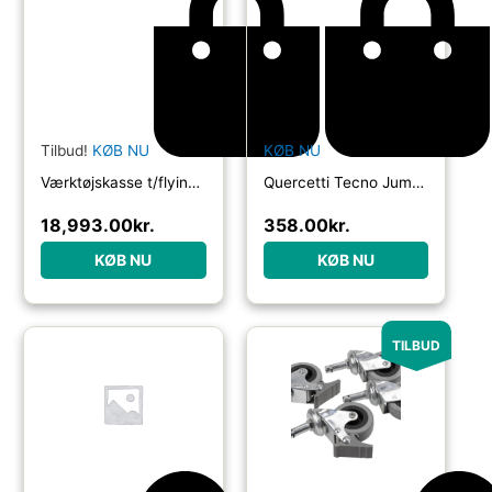
Tilbud!
KØB NU
KØB NU
Værktøjskasse t/flyindustri, indhold 194 dele
Quercetti Tecno Jumbo with Storage Box 84pcs.
18,993.00
kr.
358.00
kr.
KØB NU
KØB NU
TILBUD