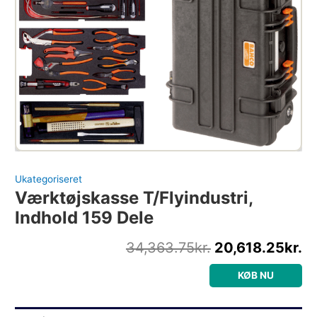
Ukategoriseret
Værktøjskasse T/flyindustri,
Indhold 159 Dele
34,363.75
kr.
20,618.25
kr.
KØB NU