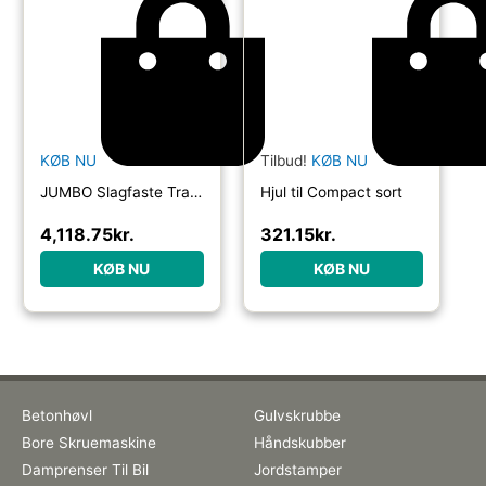
KØB NU
Tilbud!
KØB NU
JUMBO Slagfaste Transport- & Værktøjskasse m/hjul og bøjle
Hjul til Compact sort
4,118.75
kr.
321.15
kr.
KØB NU
KØB NU
Betonhøvl
Gulvskrubbe
Bore Skruemaskine
Håndskubber
Damprenser Til Bil
Jordstamper